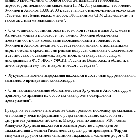
данного преступления опровергаются детализацией телефонных
переговоров, показаниями свидетелей П., М., Х., указавших, что именно
Хукумов и Авгонов 18.06.2008 г. встречались с наркокурьером около кафе
„Узбечка" на Ленинградском шоссе, 106, данными ОРМ „Наблюдение", а
также другими материалами дела".
- "Суд установил организаторов преступной группы в лице Хукумова и
Авгонова, указав в приговоре, что именно Хукумов обеспечивал
преступную группу средствами мобильной связи и транспортом.
Хукумов и Авгонов имели непосредственный контакт с поставщиками
наркотического средства, они решали вопросы, связанные с количеством
и стоимостью поставляемых наркотиков, контактировали с лицом,
находящимся в ФБУ ИК-17 УФСИН России по Вологодской области, в
целях передачи ему части наркотического средства".
- "Хукумов... в момент задержания находился в состоянии одурманивания,
вызванного препаратами каннабиоидов";
- "Отягчающим наказание обстоятельством Хукумова и Авгонова судом
правомерно признана их особо активная роль в совершении
преступления".
Правда, на тот момент это дело не было громким, поскольку до скандала с
летчиками утечки информации о родственных связях одного из его
фигурантов удавалось избежать. Между тем, по данным "МК", семья
Аманулло Хукумова находится в близком родстве с президентом
Таджикистана Эмомали Рахмоном: старшая дочь президента Фируза
замужем за другим сыном начальника таджикской железной дороги. И