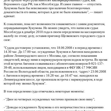
дело прошло через руки наиболее квалифицированных судей, как
Верховного суда РФ, так и Мособлсуда. И самое главное — отпустить
Хукумова было бы невозможно при наличии безоговорочных
доказательств его вины, которых в деле не было изначально", — пишет
адвокат.
К сожалению, пока нет возможности ознакомиться с самим документом,
оправдывающим Хукумова. Но можно увидеть, что написали судьи
Мособлсуда в декабре 2010 года в своем определении на кассационную
жалобу по этому делу, оставив приговор Щелковского городского суда в
силе:
"Судом достоверно установлено, что 18.06.2008 г. в период времени с
14.30 час. До 17.00 час. осужденные Хукумов и Авгонов находились в
районе Ленинградского шоссе г. Москвы, где, согласно показаниям
свидетелей, между ними и наркокурьером происходила встреча. Во время
этой встречи Авгонов созванивался с абонентским номером 8-921-137-
39-48, использованным лицом, находящимся в ФБУ ИК-17 УФСИН
России по Вологодской области, расположенном в п. <адрес> 23.06.2008
г. Авгонов в период времени с 16.28 час. до 16.47 час. находился на
Ленинградском шоссе, где произошла встреча с наркокурьером, в ходе
которой ему звонил Хукумов".
В том определении суда отмечались некоторые моменты:
- "Двое из четверых осужденных частично признали свою вину";
- "Доводы осужденного Хукумова о его непричастности к совершению