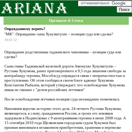
Президент & Семья
Оправданному верить?
"МК": Оправдание сына Хукуматулло – позиция суда или сделка?
10.01.12
Оправдание родственника таджикского чиновника – позиция суда или
сделка?
Сына главы Таджикской железной дороги Амонулло Хукуматулло –
Рустама Хукумова, ранее приговоренного к 9,5 года лишения свободы за
контрабанду героина, Мособлсуд оправдал в связи с непричастностью к
преступлению. Об этом сообщил в своем блоге адвокат Хукумова
Константин Рыбалов, который утверждает, что освобождение Хукумова
никак не связано с "делом российских летчиков".
После освобождения летчиков позиция суда неожиданно поменялась.
Напомним коротко историю этого дела. 24-летнего Рустама Хукумова,
являющегося, к слову, гражданином России, и троих его земляков
задержали в Подмосковье с 9 килограммами героина в июне 2008 года. А
15 сентября 2010 года Щелковским городским судом Хукумов был
признан виновным в незаконном приобретении, хранении и перевозке