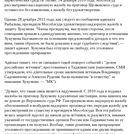
наркотических средств. Позже, 14 декабря 2010 года, Мособлсуд
рассматривал кассационную жалобу на приговор Щелковского суда и
оставил его без изменения, а жалобу без удовлетворения.
Однако 28 декабря 2011 года, как следует из сообщения адвоката
Рыбалова, президиум Мособлсуда удовлетворил надзорную жалобу в
защиту Хукумова. "Члены президиума, выслушав стороны, после
совещания пришли к единодушному мнению, что приговор в отношении
Хукумова был вынесен на основании предложений и догадок и что его
вина, таким образом, не была доказана в ходе судебного следствия", —
пишет адвокат. Хукумов был отпущен на свободу, его уголовное
преследование прекращено.
Адвокат пишет, что не связывает такой поворот событий с "делом
российских летчиков", арестованных в Таджикистане (напомним, СМИ
утверждали, что длительные сроки заключения летчикам Владимиру
Садовничему и Алексею Руденко были назначены "в отместку" за
наказание Хукумова. — "МК").
"Думаю, что такая связь является надуманной. С 2010 года я подавал
жалобы на приговор Хукумову в различные инстанции, пока наконец мы
не дошли до Верховного суда РФ. Там признали мою надзорную жалобу
обоснованной и возбудили надзорное производство, передав жалобу для
рассмотрения по существу в президиум Мособлсуда. Вся эта работа
велась защитой задолго до начала дела летчиков, и, разумеется, никаких
указаний от государственных органов России или Таджикистана по ее
организации я не получал. Вообще, такие решения, как прекращение
уголовного преследования, не принимаются одним или двумя людьми,