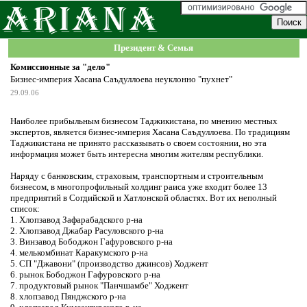
Президент & Семья
Комиссионные за "дело"
Бизнес-империя Хасана Саъдуллоева неуклонно "пухнет"
29.09.06
Наиболее прибыльным бизнесом Таджикистана, по мнению местных
экспертов, является бизнес-империя Хасана Саъдуллоева. По традициям
Таджикистана не принято рассказывать о своем состоянии, но эта
информация может быть интересна многим жителям республики.
Наряду с банковским, страховым, транспортным и строительным
бизнесом, в многопрофильный холдинг раиса уже входит более 13
предприятий в Согдийской и Хатлонской областях. Вот их неполный
список:
1. Хлопзавод Зафарабадского р-на
2. Хлопзавод Джабар Расуловского р-на
3. Винзавод Бободжон Гафуровского р-на
4. мелькомбинат Каракумского р-на
5. СП "Джавони" (производство джинсов) Ходжент
6. рынок Бободжон Гафуровского р-на
7. продуктовый рынок "Панчшамбе" Ходжент
8. хлопзавод Пянджского р-на