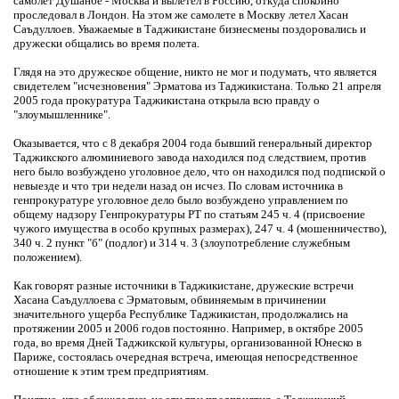
самолет Душанбе - Москва и вылетел в Россию, откуда спокойно
проследовал в Лондон. На этом же самолете в Москву летел Хасан
Саъдуллоев. Уважаемые в Таджикистане бизнесмены поздоровались и
дружески общались во время полета.
Глядя на это дружеское общение, никто не мог и подумать, что является
свидетелем "исчезновения" Эрматова из Таджикистана. Только 21 апреля
2005 года прокуратура Таджикистана открыла всю правду о
"злоумышленнике".
Оказывается, что с 8 декабря 2004 года бывший генеральный директор
Таджикского алюминиевого завода находился под следствием, против
него было возбуждено уголовное дело, что он находился под подпиской о
невыезде и что три недели назад он исчез. По словам источника в
генпрокуратуре уголовное дело было возбуждено управлением по
общему надзору Генпрокуратуры РТ по статьям 245 ч. 4 (присвоение
чужого имущества в особо крупных размерах), 247 ч. 4 (мошенничество),
340 ч. 2 пункт "б" (подлог) и 314 ч. 3 (злоупотребление служебным
положением).
Как говорят разные источники в Таджикистане, дружеские встречи
Хасана Саъдуллоева с Эрматовым, обвиняемым в причинении
значительного ущерба Республике Таджикистан, продолжались на
протяжении 2005 и 2006 годов постоянно. Например, в октябре 2005
года, во время Дней Таджикской культуры, организованной Юнеско в
Париже, состоялась очередная встреча, имеющая непосредственное
отношение к этим трем предприятиям.