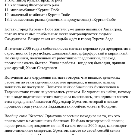
9. хлопзавод Кумсангирского р-на
10. хлопзавод Фархорского р-на
11. мясокомбинат г.Курган-Тюбе
12. молочный комбинат г.Курган-Тюбе
13. 2 совместных рынка (вещевых и продуктовых) г.Курган-Тюбе
Кстати, город Курган - Тюбе жители уже давно называют Хасанград,
потому что самые прибыльные места контролируются людьми
Саъдуллоева. Вскоре такая же судьба ждёт и город Турсун-Заде.
В течение 2006 года в собственность магната перешло три предприятия в
окрестностях Турсун-Заде: хлопковый завод, фарфоровый и кирпичный.
По сведениям, полученным от работников предприятий, переход
произошел очень быстро. Ушли с работы - владелец был один, пришли -
уже другой, Хасан Саъдуллоев.
Источники же в окружении магната говорят, что никаких денежных
расчетов по этим сделкам никто нее проводил, и никаких команд
заплатить не поступало. Попытки найти обиженных бизнесменов в
Таджикистане также не увенчались успехом. Не удалось их найти, потому
что в ходе подготовки этого материала выяснилось, что одним из хозяев
этих предприятий является Абдукодыр Эрматов, который в начале
прошлого года уехали из Таджикистан и сейчас живет в Лондоне.
Вообще само "бегство" Эрматова совсем не походило на то, как это
показывают в американских боевиках. Не было переодеваний, погони,
перестрелок под покровом ночи. В начале весны 2005 года, как говорят
многочисленные свидетели, Эрматов, вместе со своей семьёй сел на