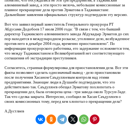
Понятно, что обсуждались не эти три предприятия, а Таджикский
алюминиевый завод, а эти просто мелочь, небольшие комиссионные за
плавное прекращение дела против Эрматова в Таджикистане.
Дальнейшие заявления официальных структур подтвердили эту версию.
Вот что заявил первый заместитель Генерального прокурора РТ
Абдусами Додобоев 17 июля 2006 года: "В связи с тем, что бывший
директор Таджикского алюминиевого завода Абдукадыр Эрматов до сих
пор находится в международном розыске, уголовное дело, возбужденное
против него в декабре 2004 года, временно приостановлено". По
информации прокурорского работника, его задержание осложняется тем,
что между Таджикистаном и Великобританией нет соответствующего
соглашения об экстрадиции преступников.
Согласитесь, странная формулировка для приостановления дела. Все эти
факты позволяют сделать однозначный вывод - дело приостановили
после получения Хасаном Саъдуллоевым контроля над этими
предприятиями. Знающие люди в Душанбе подтвердили, что это
действительно так. Саъдуллоев обещал Эрматову похлопотать о
прекращении дел, была оговорена цена - три завода около Турсун-Заде.
Так что сделка закрыта. Интересно, сообщил ли Хасан Саъдуллоев о
своих комиссионных тому, перед кем хлопотал о прекращении дела?
А.Дустлиев