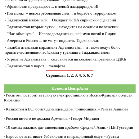
-
Афганистан превращают ... в новый плацдарм для ИГ
-
Интеллект – невостребованная сила ... в борьбе с терроризмом
-
Таджикский излом, или ... Ожидает ли ЦА сирийский сценарий
-
Таджикистан вторые сутки ... находится на осадном положении
-
"Нас обманули" ... Исповедь таджички, чей муж погиб в Сирии
-
Америка и Россия ... не могут поделить Таджикистан
-
Талибы атаковали парламент Афганистана, ... а также ведут бои с
правительственными войсками у границы с Таджикистаном
-
Угроза из Афганистана ... сохраняется на южном направлении ОДКБ
-
Таджикистан у ворот ... халифата
Страницы: 1,
2
,
3
,
4
,
5
,
6
,
7
Новости ЦентрАзии
-
Росатом построит ветряную электростанцию в Иссык-Кульской области
Киргизии
-
Казахстан и ЕС: бойся данайцев, дары приносящих, - Рената Алимова
-
Россия ничего не должна Армении, - Геворг Мирзаян
-
10 самых важных дат завоевания арабами Средней Азии, - П.В.Густерин
-
Евросоюз затягивает Узбекистан в миграционный омут, - Рустам