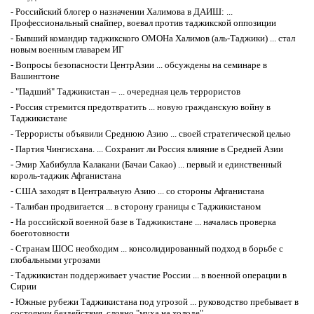
-
Российский блогер о назначении Халимова в ДАИШ: ...
Профессиональный снайпер, воевал против таджикской оппозиции
-
Бывший командир таджикского ОМОНа Халимов (аль-Таджики) ... стал
новым военным главарем ИГ
-
Вопросы безопасности ЦентрАзии ... обсуждены на семинаре в
Вашингтоне
-
"Падший" Таджикистан – ... очередная цель террористов
-
Россия стремится предотвратить ... новую гражданскую войну в
Таджикистане
-
Террористы объявили Среднюю Азию ... своей стратегической целью
-
Партия Чингисхана. ... Сохранит ли Россия влияние в Средней Азии
-
Эмир Хабибулла Калакани (Бачаи Сакао) ... первый и единственный
король-таджик Афганистана
-
США заходят в Центральную Азию ... со стороны Афганистана
-
Талибан продвигается ... в сторону границы с Таджикистаном
-
На российской военной базе в Таджикистане ... началась проверка
боеготовности
-
Странам ШОС необходим ... консолидированный подход в борьбе с
глобальными угрозами
-
Таджикистан поддерживает участие России ... в военной операции в
Сирии
-
Южные рубежи Таджикистана под угрозой ... руководство пребывает в
состоянии бездействия, словно "муха на холоде"