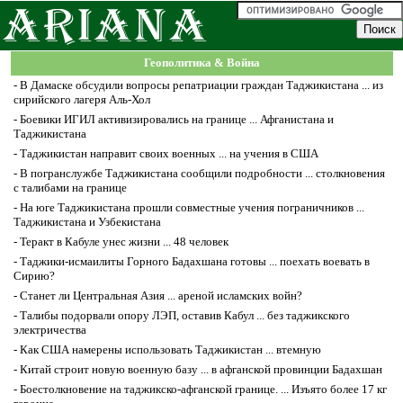
Геополитика & Война
-
В Дамаске обсудили вопросы репатриации граждан Таджикистана ... из
сирийского лагеря Аль-Хол
-
Боевики ИГИЛ активизировались на границе ... Афганистана и
Таджикистана
-
Таджикистан направит своих военных ... на учения в США
-
В погранслужбе Таджикистана сообщили подробности ... столкновения
с талибами на границе
-
На юге Таджикистана прошли совместные учения пограничников ...
Таджикистана и Узбекистана
-
Теракт в Кабуле унес жизни ... 48 человек
-
Таджики-исмаилиты Горного Бадахшана готовы ... поехать воевать в
Сирию?
-
Станет ли Центральная Азия ... ареной исламских войн?
-
Талибы подорвали опору ЛЭП, оставив Кабул ... без таджикского
электричества
-
Как США намерены использовать Таджикистан ... втемную
-
Китай строит новую военную базу ... в афганской провинции Бадахшан
-
Боестолкновение на таджикско-афганской границе. ... Изъято более 17 кг