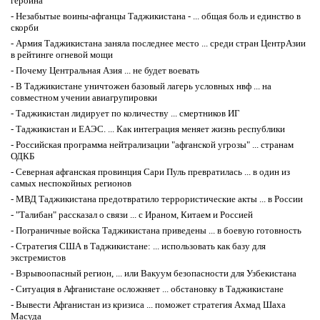
героина
-
Незабытые воины-афганцы Таджикистана - ... общая боль и единство в
скорби
-
Армия Таджикистана заняла последнее место ... среди стран ЦентрАзии
в рейтинге огневой мощи
-
Почему Центральная Азия ... не будет воевать
-
В Таджикистане уничтожен базовый лагерь условных нвф ... на
совместном учении авиагрупировки
-
Таджикистан лидирует по количеству ... смертников ИГ
-
Таджикистан и ЕАЭС. ... Как интеграция меняет жизнь республики
-
Российская программа нейтрализации "афганской угрозы" ... странам
ОДКБ
-
Северная афганская провинция Сари Пуль превратилась ... в один из
самых неспокойных регионов
-
МВД Таджикистана предотвратило террористические акты ... в России
-
"Талибан" рассказал о связи ... с Ираном, Китаем и Россией
-
Пограничные войска Таджикистана приведены ... в боевую готовность
-
Стратегия США в Таджикистане: ... использовать как базу для
экстремистов
-
Взрывоопасный регион, ... или Вакуум безопасности для Узбекистана
-
Ситуация в Афганистане осложняет ... обстановку в Таджикистане
-
Вывести Афганистан из кризиса ... поможет стратегия Ахмад Шаха
Масуда