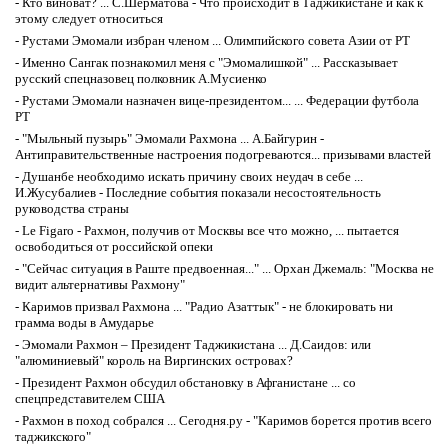
-
Кто виноват? ... С.Шерматова - Что происходит в Таджикистане и как к
этому следует относиться
-
Рустами Эмомали избран членом ... Олимпийского совета Азии от РТ
-
Именно Сангак познакомил меня с "Эмомалишкой" ... Рассказывает
русский спецназовец полковник А.Мусиенко
-
Рустами Эмомали назначен вице-президентом... ... Федерации футбола
РТ
-
"Мыльный пузырь" Эмомали Рахмона ... А.Байгурин -
Антиправительственные настроения подогреваются... призывами властей
-
Душанбе необходимо искать причину своих неудач в себе ...
И.Жусубалиев - Последние события показали несостоятельность
руководства страны
-
Le Figaro - Рахмон, получив от Москвы все что можно, ... пытается
освободиться от российской опеки
-
"Сейчас ситуация в Раште предвоенная..." ... Орхан Джемаль: "Москва не
видит альтернативы Рахмону"
-
Каримов призвал Рахмона ... "Радио Азаттык" - не блокировать ни
грамма воды в Амударье
-
Эмомали Рахмон – Президент Таджикистана ... Д.Саидов: или
"алюминиевый" король на Виргинских островах?
-
Президент Рахмон обсудил обстановку в Афганистане ... со
спецпредставителем США
-
Рахмон в поход собрался ... Сегодня.ру - "Каримов борется против всего
таджикского"