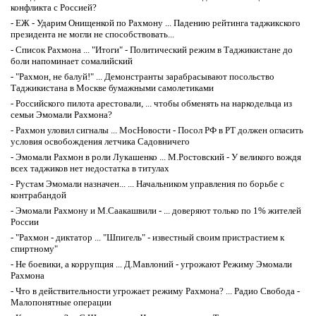
конфликта с Россией?
-
ЕЖ - Ударим Онищенкой по Рахмону ... Падению рейтинга таджикского
президента не могли не способствовать...
-
Список Рахмона ... "Итоги" - Политический режим в Таджикистане до
боли напоминает сомалийский
-
"Рахмон, не балуй!" ... Демонстранты зарабрасывают посольство
Таджикистана в Москве бумажными самолетиками
-
Российского пилота арестовали, ... чтобы обменять на наркодельца из
семьи Эмомали Рахмона?
-
Рахмон уловил сигналы ... МосНовости - Посол РФ в РТ должен огласить
условия освобождения летчика Садовничего
-
Эмомали Рахмон в роли Лукашенко ... М.Ростовский - У великого вождя
всех таджиков нет недостатка в титулах
-
Рустам Эмомали назначен... ... Начальником управления по борьбе с
контрабандой
-
Эмомали Рахмону и М.Саакашвили - ... доверяют только по 1% жителей
России
-
"Рахмон - диктатор ... "Шпигель" - известный своим пристрастием к
спиртному"
-
Не боевики, а коррупция ... Д.Мавлоний - угрожают Режиму Эмомали
Рахмона
-
Что в действительности угрожает режиму Рахмона? ... Радио Свобода -
Малопонятные операции