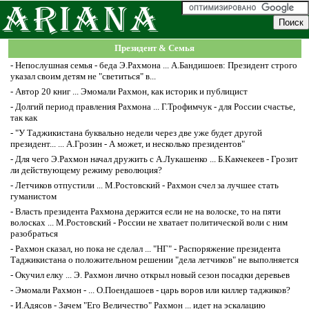
Президент & Семья
-
Непослушная семья - беда Э.Рахмона ... А.Бандишоев: Президент строго
указал своим детям не "светиться" в...
-
Автор 20 книг ... Эмомали Рахмон, как историк и публицист
-
Долгий период правления Рахмона ... Г.Трофимчук - для России счастье,
так как
-
"У Таджикистана буквально недели через две уже будет другой
президент... ... А.Грозин - А может, и несколько президентов"
-
Для чего Э.Рахмон начал дружить с А.Лукашенко ... Б.Какчекеев - Грозит
ли действующему режиму революция?
-
Летчиков отпустили ... М.Ростовский - Рахмон счел за лучшее стать
гуманистом
-
Власть президента Рахмона держится если не на волоске, то на пяти
волосках ... М.Ростовский - России не хватает политической воли с ним
разобраться
-
Рахмон сказал, но пока не сделал ... "НГ" - Распоряжение президента
Таджикистана о положительном решении "дела летчиков" не выполняется
-
Окучил елку ... Э. Рахмон лично открыл новый сезон посадки деревьев
-
Эмомали Рахмон - ... О.Поендашоев - царь воров или киллер таджиков?
-
И.Адясов - Зачем "Его Величество" Рахмон ... идет на эскалацию