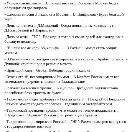
-
Уходить ли на север? ... Во время визита Э.Рахмона в Москву будут
обсуждаться два вопроса...
-
Сложная миссия Э.Рахмона в Москве ... В. Панфилова - Будет большой
торг...
-
День непотизма ... Д.Мавлоний - Озода пошла по скользкому пути
Д.Назарбаевой и Г.Каримовой
-
Дочь за отца ... "РС" - Президент готовит своих детей для вхождения в
большую политику
-
"В наше время идеи Абуханифы... ... Э.Рахмон - могут стать общим
мостом"
-
Э.Рахмон настоял на проекте в форме карты страны ... Арабы построят в
Душанбе крупнейшую в регионе мечеть
-
Правящий клан ... Geokz: Небедная родня Рахмона
-
Этот хитрый, несговорчивый Рахмон ... А.Корбут: Россия имеет все
возможности укрепить позиции в Таджикистане
-
Рыбалка на высшем уровне ... А.Дубнов - Президент Таджикистана
российские базы трогать не будет
-
Таджикистан будет требовать у России денег? ... Правда.Ру: Поведение
Рахмона может создать проблемы... таджикским гастарбайтерам
-
Таджикский президент доказал, что может не только поддакивать ...
З.Абдуллаев: "Хулиган" Рахмон спас репутацию Кремля
-
Таджикистан примирился с Россией ... "НГ": Рахмон намерен вернуться
с государственным визитом